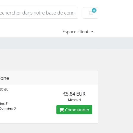
0
Votre panier
Espace client
tone
20 Go
€5,84 EUR
Mensuel
des
5
 Données
5
Commander