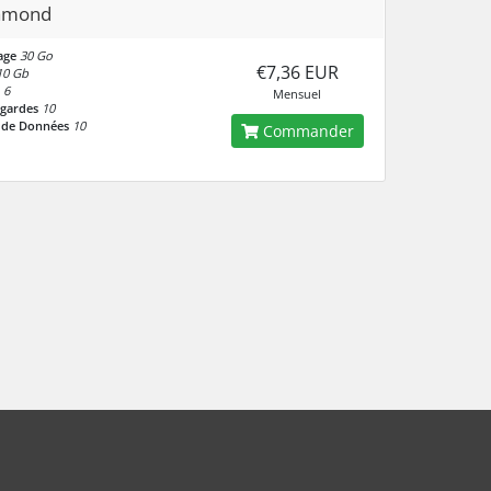
amond
age
30 Go
€7,36 EUR
10 Gb
6
Mensuel
gardes
10
 de Données
10
Commander