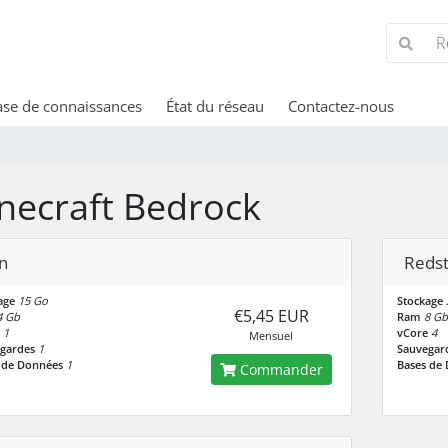
se de connaissances
État du réseau
Contactez-nous
necraft Bedrock
n
Reds
age
15 Go
Stockage
€5,45 EUR
4 Gb
Ram
8 Gb
1
vCore
4
Mensuel
gardes
1
Sauvegar
 de Données
1
Bases de
Commander