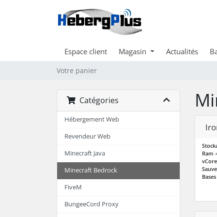
Espace client
Magasin
Actualités
Ba
Votre panier
Mi
Catégories
Hébergement Web
Iro
Revendeur Web
Stock
Minecraft Java
Ram
vCore
Sauve
Minecraft Bedrock
Bases
FiveM
BungeeCord Proxy